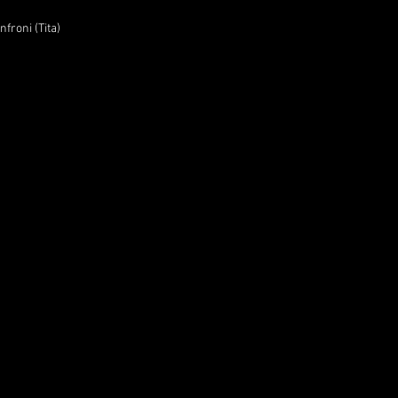
froni (Tita)
bperlatto@gmail.com