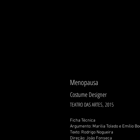
BRUNO PE
Costume Designer / Figurinista
Wardrobe Manager/ Coordinat
Menopausa
Costume Designer
TEATRO DAS ARTES, 2015
Ficha Técnica
Argumento: Marilia Toledo e Emílio B
Texto: Rodrigo Nogueira
Direção: João Fonseca